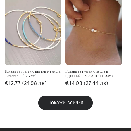
Гривна за глезен с цветни мъниста
Гривна за глезен с перла и
- 24.99лв. (12.77€)
цирконий - 27.45лв.(14.03€)
Обичайна
€12,77
(24,98 лв)
Обичайна
€14,03
(27,44 лв)
цена
цена
Покажи всички