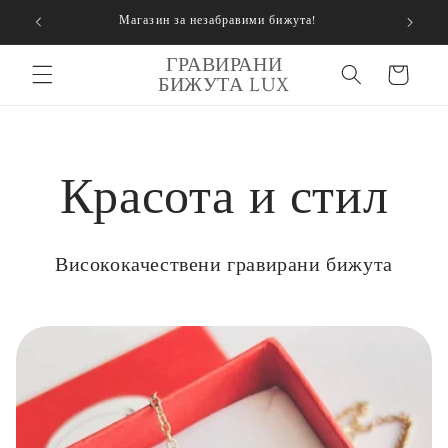
Преминаване
67 лв)
.
Магазин за незабравими бижута!
към
съдържанието
ГРАВИРАНИ
Количка
БИЖУТА LUX
Красота и стил
Висококачествени гравирани бижута