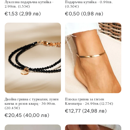
Луксозна подаръчна кутийка -
Подаръчна кутийка - 0.99лв.
2.99лв. (1.53€)
(0.50€)
Обичайна
€1,53
(2,99 лв)
Обичайна
€0,50
(0,98 лв)
цена
цена
Двойна гривна с турмалин, лунен
Плоска гривна за глезен
камък и розов кварц - 39.99лв.
Клеопатра - 24.99лв.(12.77€)
(20.45€)
Обичайна
€12,77
(24,98 лв)
Обичайна
€20,45
(40,00 лв)
цена
цена